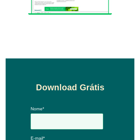
Download Grátis
Nome
*
E-mail
*