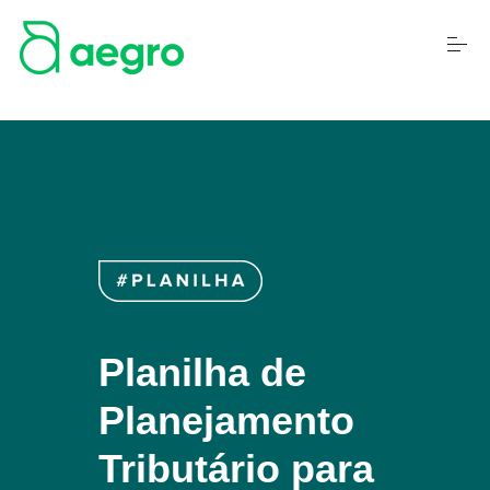
S
k
i
p
t
o
c
o
n
t
e
n
t
Planilha de
Planejamento
Tributário para