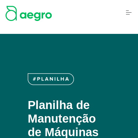
S
k
i
p
t
o
c
o
n
t
e
n
t
Planilha de
Manutenção
de Máquinas