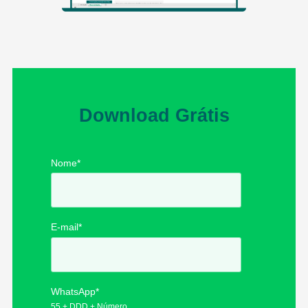
Download Grátis
Nome
*
E-mail
*
WhatsApp
*
55 + DDD + Número