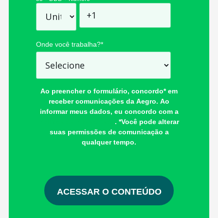
Onde você trabalha?
*
Ao preencher o formulário, concordo* em
receber comunicações da Aegro. Ao
informar meus dados, eu concordo com a
Política de Privacidade
. *Você pode alterar
suas permissões de comunicação a
qualquer tempo.