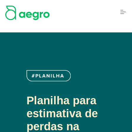
S
k
i
p
t
o
c
o
n
t
e
n
t
Planilha para
estimativa de
perdas na