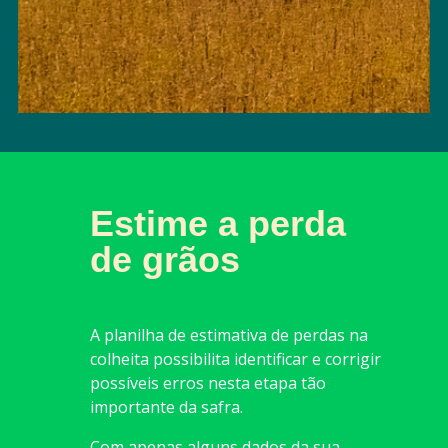
Estime a perda
de grãos
A planilha de estimativa de perdas na
colheita possibilita identificar e corrigir
possíveis erros nesta etapa tão
importante da safra.
Com apenas alguns dados da sua