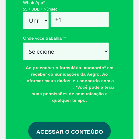
WhatsApp
*
55 + DDD + Número
Onde você trabalha?
*
Ao preencher o formulário, concordo* em
receber comunicações da Aegro. Ao
informar meus dados, eu concordo com a
Política de Privacidade
. *Você pode alterar
suas permissões de comunicação a
qualquer tempo.