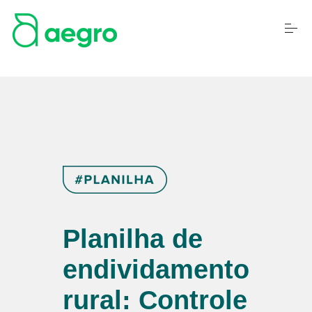
S
k
i
p
t
o
c
o
n
t
e
n
t
Planilha de
endividamento
rural: Controle