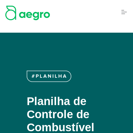
S
k
i
p
t
o
c
o
n
t
e
n
t
Planilha de
Controle de
Combustível