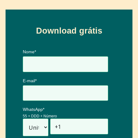
Download grátis
Nome
*
E-mail
*
WhatsApp
*
55 + DDD + Número