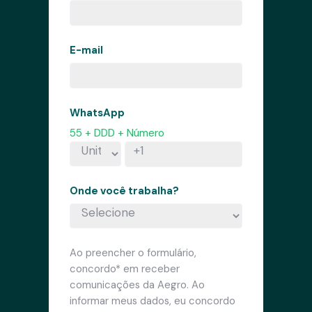
E-mail
WhatsApp
55 + DDD + Número
Onde você trabalha?
Ao preencher o formulário,
concordo* em receber
comunicações da Aegro. Ao
informar meus dados, eu concordo