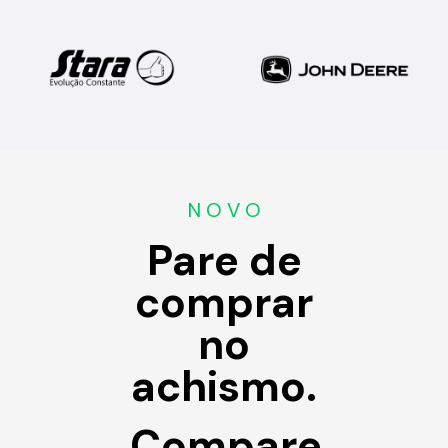
N O V O
Pare de
comprar
no
achismo.
Compare