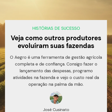
HISTÓRIAS DE SUCESSO
Veja como outros produtores
evoluíram suas fazendas
o de
O Aegro é uma ferramenta de gestão agrícola
Con
mpo.
completa e de confiança. Consigo fazer o
red
o
lançamento das despesas, programo
p
s.
atividades na fazenda e vejo o custo real da
operação na palma da mão.
José Cusinato